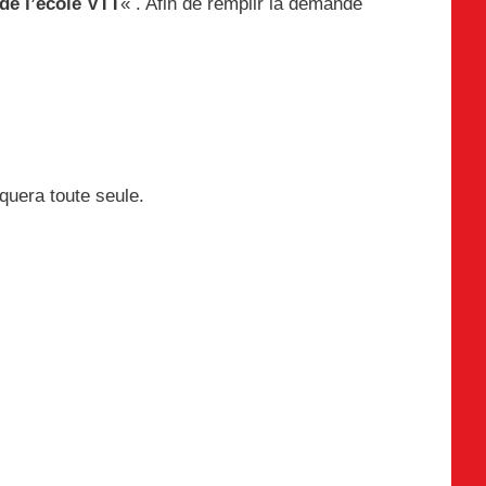
de l’école VTT
« . Afin de remplir la demande
iquera toute seule.