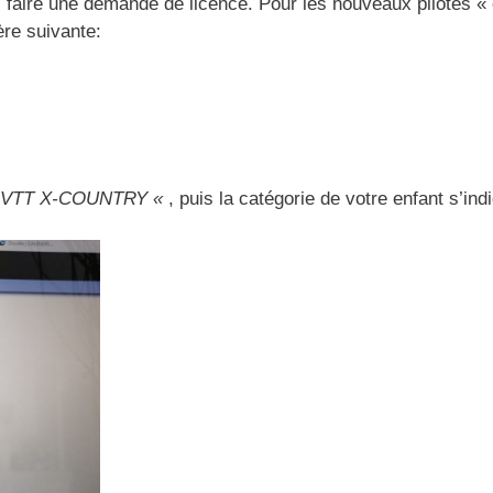
z faire une demande de licence. Pour les nouveaux pilotes «
ère suivante:
VTT X-COUNTRY «
, puis la catégorie de votre enfant s’ind