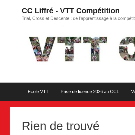
Aller
CC Liffré - VTT Compétition
au
contenu
Trial, Cross et Descente : de l'apprentissage à la compétit
Ecole VTT
Prise de licence 2026 au CCL
V
Rien de trouvé